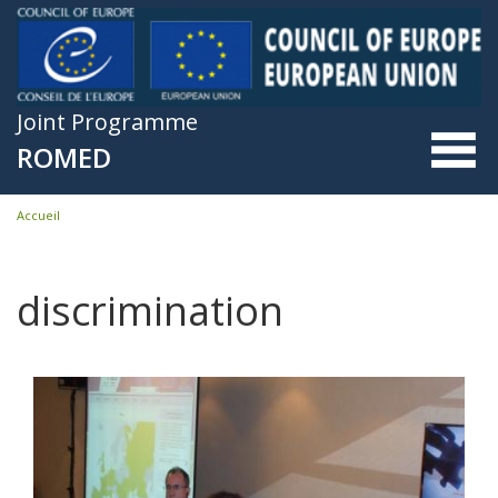
Skip to main content
Joint Programme
ROMED
Accueil
You are here
discrimination