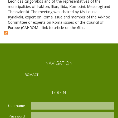
Leonidas Grigorakos and of the representatives of the
municipalities of Iraklion, Ilion, Ilida, Komotini, Mesologi and
Thessaloniki. The meeting was chaired by Ms Louisa
Kyriakaki, expert on Roma issue and member of the Ad-hoc
Committee of experts on Roma issues of the Council of
Europe (CAHROM – link to article on the 6th...
NAVIGATION
ROMACT
LOGIN
Username
Password